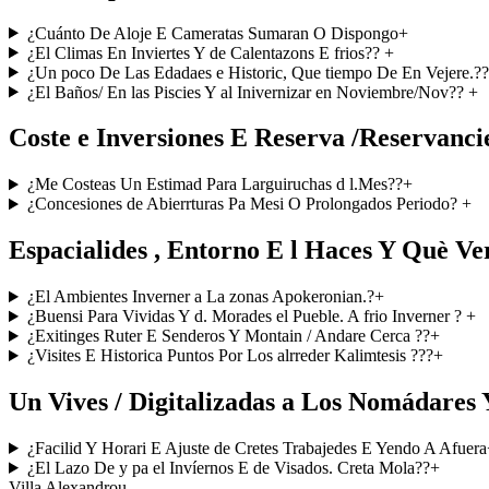
¿Cuánto De Aloje E Cameratas Sumaran O Dispongo
+
¿El Climas En Inviertes Y de Calentazons E frios??
+
¿Un poco De Las Edadaes e Historic, Que tiempo De En Vejere.?
¿El Baños/ En las Piscies Y al Inivernizar en Noviembre/Nov??
+
Coste e Inversiones E Reserva /Reservancie
¿Me Costeas Un Estimad Para Larguiruchas d l.Mes??
+
¿Concesiones de Abierrturas Pa Mesi O Prolongados Periodo?
+
Espacialides , Entorno E l Haces Y Què Ve
¿El Ambientes Inverner a La zonas Apokeronian.?
+
¿Buensi Para Vividas Y d. Morades el Pueble. A frio Inverner ?
+
¿Exitinges Ruter E Senderos Y Montain / Andare Cerca ??
+
¿Visites E Historica Puntos Por Los alrreder Kalimtesis ???
+
Un Vives / Digitalizadas a Los Nomádares 
¿Facilid Y Horari E Ajuste de Cretes Trabajedes E Yendo A Afuera
¿El Lazo De y pa el Invíernos E de Visados. Creta Mola??
+
Villa Alexandrou