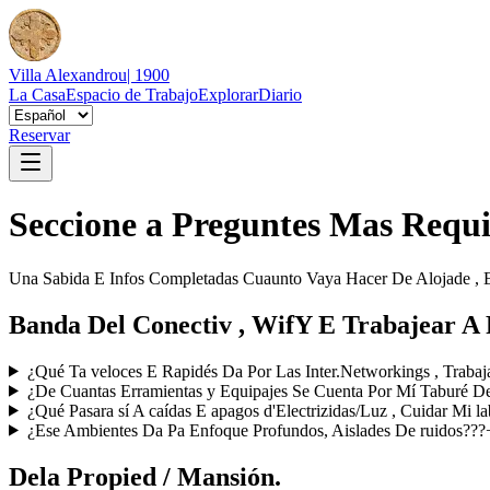
Villa Alexandrou
| 1900
La Casa
Espacio de Trabajo
Explorar
Diario
Reservar
Seccione a Preguntes Mas Requi
Una Sabida E Infos Completadas Cuaunto Vaya Hacer De Alojade , E 
Banda Del Conectiv , WifY E Trabajear A
¿Qué Ta veloces E Rapidés Da Por Las Inter.Networkings , Trabaj
¿De Cuantas Erramientas y Equipajes Se Cuenta Por Mí Taburé De
¿Qué Pasara sí A caídas E apagos d'Electrizidas/Luz , Cuidar Mi l
¿Ese Ambientes Da Pa Enfoque Profundos, Aislades De ruidos???
Dela Propied / Mansión.