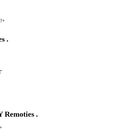
??
+
s .
r
Y Remoties .
+