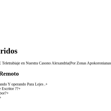
ridos
Teletrabiaje en Nuestra Casono Alexandria(Por Zonas Apokoronianas 
 Remoto
ando Y operando Para Lejes .
+
 Escritor ??
+
abor?
+
+