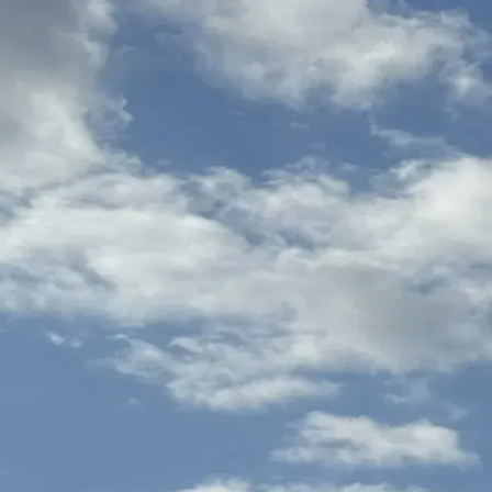
jo remoto y vida en una casa de piedra de 130 años.
nas transforms into a lush, wildflower-covered landscape that rivals I